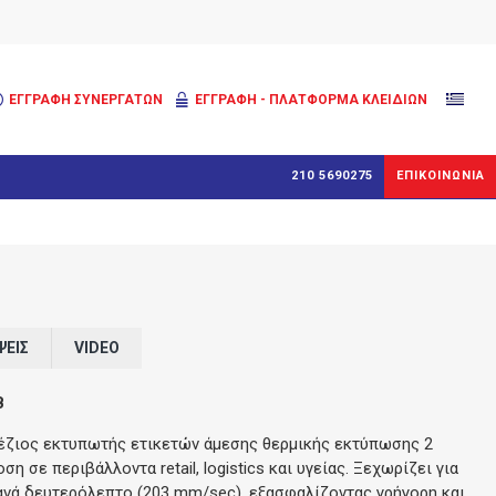
ΕΓΓΡΑΦΉ ΣΥΝΕΡΓΑΤΏΝ
ΕΓΓΡΑΦΗ - ΠΛΑΤΦΟΡΜΑ ΚΛΕΙΔΙΩΝ
210 5690275
ΕΠΙΚΟΙΝΩΝΙΑ
ΨΕΙΣ
VIDEO
B
πέζιος εκτυπωτής ετικετών άμεσης θερμικής εκτύπωσης 2
 σε περιβάλλοντα retail, logistics και υγείας. Ξεχωρίζει για
ς ανά δευτερόλεπτο (203 mm/sec), εξασφαλίζοντας γρήγορη και