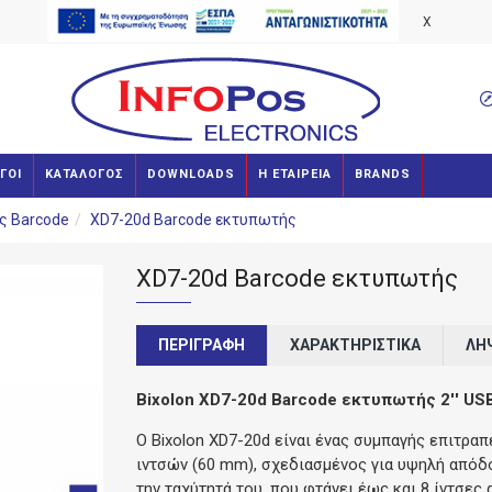
X
ΓΟΙ
ΚΑΤΑΛΟΓΟΣ
DOWNLOADS
Η ΕΤΑΙΡΕΙΑ
BRANDS
ς Barcode
XD7-20d Barcode εκτυπωτής
XD7-20d Barcode εκτυπωτής
ΠΕΡΙΓΡΑΦΉ
ΧΑΡΑΚΤΗΡΙΣΤΙΚΆ
ΛΉ
Bixolon XD7-20d Barcode εκτυπωτής 2'' US
Ο Bixolon XD7-20d είναι ένας συμπαγής επιτρα
ιντσών (60 mm), σχεδιασμένος για υψηλή απόδοση
την ταχύτητά του, που φτάνει έως και 8 ίντσε