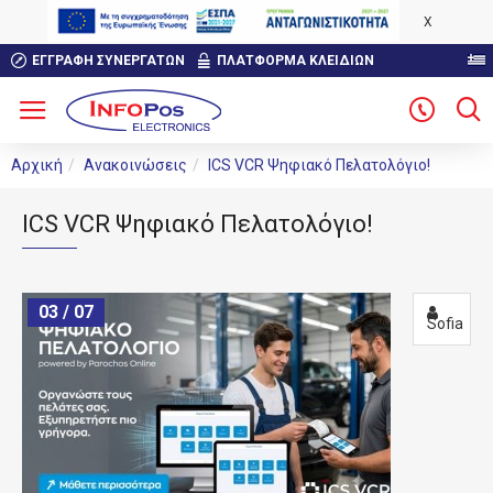
X
ΕΓΓΡΑΦΉ ΣΥΝΕΡΓΑΤΏΝ
ΠΛΑΤΦΟΡΜΑ ΚΛΕΙΔΙΩΝ
Αρχική
Ανακοινώσεις
ICS VCR Ψηφιακό Πελατολόγιο!
ICS VCR Ψηφιακό Πελατολόγιο!
03 / 07
Sofia
0 