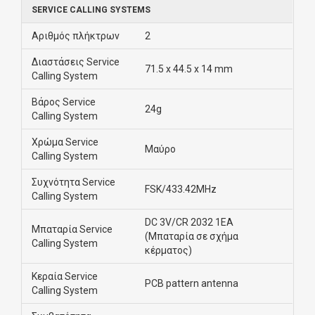
SERVICE CALLING SYSTEMS
Αριθμός πλήκτρων
2
Διαστάσεις Service
71.5 x 44.5 x 14 mm
Calling System
Βάρος Service
24g
Calling System
Χρώμα Service
Μαύρο
Calling System
Συχνότητα Service
FSK/433.42MHz
Calling System
DC 3V/CR 2032 1EA
Μπαταρία Service
(Μπαταρία σε σχήμα
Calling System
κέρματος)
Κεραία Service
PCB pattern antenna
Calling System