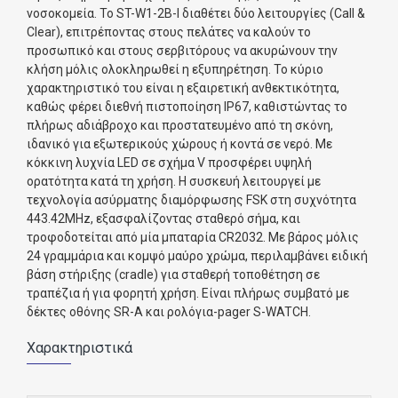
νοσοκομεία. Το ST-W1-2B-Ι διαθέτει δύο λειτουργίες (Call &
Clear), επιτρέποντας στους πελάτες να καλούν το
προσωπικό και στους σερβιτόρους να ακυρώνουν την
κλήση μόλις ολοκληρωθεί η εξυπηρέτηση. Το κύριο
χαρακτηριστικό του είναι η εξαιρετική ανθεκτικότητα,
καθώς φέρει διεθνή πιστοποίηση IP67, καθιστώντας το
πλήρως αδιάβροχο και προστατευμένο από τη σκόνη,
ιδανικό για εξωτερικούς χώρους ή κοντά σε νερό. Με
κόκκινη λυχνία LED σε σχήμα V προσφέρει υψηλή
ορατότητα κατά τη χρήση. Η συσκευή λειτουργεί με
τεχνολογία ασύρματης διαμόρφωσης FSK στη συχνότητα
443.42MHz, εξασφαλίζοντας σταθερό σήμα, και
τροφοδοτείται από μία μπαταρία CR2032. Με βάρος μόλις
24 γραμμάρια και κομψό μαύρο χρώμα, περιλαμβάνει ειδική
βάση στήριξης (cradle) για σταθερή τοποθέτηση σε
τραπέζια ή για φορητή χρήση. Είναι πλήρως συμβατό με
δέκτες οθόνης SR-A και ρολόγια-pager S-WATCH.
Χαρακτηριστικά