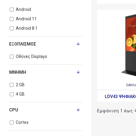
Android
Android 11
Android 8.1
ΕΞΟΠΛΙΣΜΌΣ
Οθόνες Displays
ΜΝΉΜΗ
2 GB
DAHU
4 GB
LDV43 ΨΗΦΙΑΚΌ
CPU
Εμφάνιση 1 έως 4
Cortex