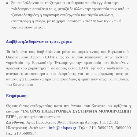
Θα υποβάλλονται σε επεξεργασία κατά τρόπο που θα εγγυάται την
ενδεδειγμένη ασφάλειά τους, μεταξύ δε άλλων την προστασία τους από μη
εξουσιοδοτημένη ή παράνομη επεξεργασία και τυχαία απώλεια,
καταστροφή ή φθορά, με τη χρησιμοποίηση κατάλληλων τεχνικών ή
οργανωτικών μέτρων.
Διαβίβαση Δεδομένων σε τρίτες χώρες:
Τα
Δεδομένα σας διαβιβάζονται μόνο σε φορείς εντός του Ευρωπαϊκού
Οικονομικού Χώρου (Ε.Ο.Χ.), ως εκ τούτου υπόκεινται στην αυστηρή
νομοθεσία της Ευρωπαϊκής Ένωσης για την προστασία των δεδομένων
προσωπικού χαρακτήρα ή σε φορείς εκτός Ε.Ο.Χ. εφ’ όσον διαθέτουν τις
αναγκαίες πιστοποιήσεις και δεσμεύσεις για τη συμμόρφωση τους με
αντίστοιχα Ευρωπαϊκά πρότυπα ασφαλείας ή εμπίπτουν στις προϋποθέσεις
του Κανονισμού.
Ενημέρωση:
Ως υπεύθυνος επεξεργασίας, κατά την έννοια του Κανονισμού, ορίζεται η
εταιρεία
“INFOPOS ΗΛΕΚΤΡΟΝΙΚΑ ΣΥΣΤΗΜΑΤΑ ΜΟΝΟΠΡΟΣΩΠΗ
ΕΠΕ”
,
με στοιχεία επικοινωνίας:
Διεύθυνση:
Αγίας
Παρασκευής 36-38, Περιστέρι Αττικής,
Τ.Κ.
121 32,
Ηλεκτρονική διεύθυνση:
info@infopos.gr
Τηλ.: 210 5690275, 5690000
Fax: 210 5699934.