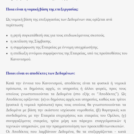
Ποια είναι η νομική βάση της επεξεργασίας:
Ως νομική βάση της επεξεργασίας των Δεδομένων σας ορίζεται ανά
περίπτωση:
η ρητή συγκατάθεσή σας για τους επιδιωκόμενους σκοπούς.
η εκτέλεση της Σύμβασης.
η συμμόρφωση της Εταιρείας με έννομη υποχρέωσήτης.
η επιδίωξη εννόμου συμφέροντος της Εταιρείας, υπό τις προϋποθέσεις του
Κανονισμού.
Ποιοι είναι οι αποδέκτες των Δεδομένων:
Κατά
την έννοια του Κανονισμού, αποδέκτες είναι τα φυσικά ή νομικά
πρόσωπα, οι δημόσιες αρχές, οι υπηρεσίες ή άλλοι φορείς, προς τους
οποίους γνωστοποιούνται τα Δεδομένα (στο εξής οι “Αποδέκτες”). Ως
Αποδέκτες ορίζονται: (α) οι δημόσιες αρχές και υπηρεσίες, καθώς και τρίτοι
(φυσικά ή νομικά πρόσωπα) προς τους οποίους θα γνωστοποιούνται τα
Δεδομένα με βάση την εκάστοτε ισχύουσα νομοθεσία, (β) θυγατρικές και
συνδεδεμένες με την Εταιρεία επιχειρήσεις και εταιρείες του Ομίλου, (γ)
συνεργαζόμενες εταιρείες, τρίτα μέρη και πάροχοι επαγγελματικών ή
τεχνικών υπηρεσιών, για την πραγματοποίηση των προεκτεθέντωνσκοπών.
Οι Αποδέκτες που λαμβάνουν Δεδομένα, θα τα επεξεργάζονται - κατά