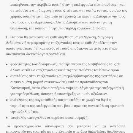
επαληθεύσει την ακρίβειά τους ή όταν η επεξεργασία είναι παράνομη και
αντιτάσσεστε στη διαγραφή τους, ζητώντας, αντ' αυτής, τον περιορισμό της
χρήσης τους ή όταν η Εταιρεία δεν χρειάζεται πλέον τα Δεδομένα για τους
σκοπούς της επεξεργασίας, αλλά τα Δεδομένα απαιτούνται για τη
θεμελίωση, την άσκηση ή την υποστήριξη νομικώναξιώσεων.
Η Εταιρεία θα ανακοινώνει κάθε διόρθωση, συμπλήρωση, διαγραφή
Δεδομένων ή περιορισμότης επεξεργασίας τους σε κάθε Αποδέκτη στον
οποίο γνωστοποιήθηκαν,εκτός εάν αυτό αποδεικνύεται ανέφικτο ή εάν
συνεπάγεται δυσανάλογη προσπάθεια.
φορητότητας των Δεδομένων, υπό την έννοια της διαβιβάσεώς τους σε
άλλον υπεύθυνο επεξεργασίας κατά τις προϋποθέσεις τουΚανονισμού.
αντιτάξεως στην επεξεργασία (συμπεριλαμβανομένης της αντιτάξεως σε
συγκεκριμένη μορφή επικοινωνίας), υπό τις προϋποθέσεις του
Κανονισμού, εκτός εάν συντρέχουν νόμιμοι λόγοι για την επεξεργασία ή
για την θεμελίωση, άσκηση ή υποστήριξη νομικών αξιώσεων.
ανάκλησης της συγκατάθεσής σας οποτεδήποτε, χωρίς να θιγεί η
νομιμότητα της επεξεργασίας που βασίστηκε στη συγκατάθεση πριν από
την ανάκλησήτης.
υποβολής καταγγελίας σε αρμόδια εποπτικήαρχή.
Τα προπεριγραφέντα δικαιώματά σας μπορείτε να τα ασκήσετε
επικοινωνώντας γραπτώς με την Εταιρεία στις άνω δηλωθείσες διευθύνσεις