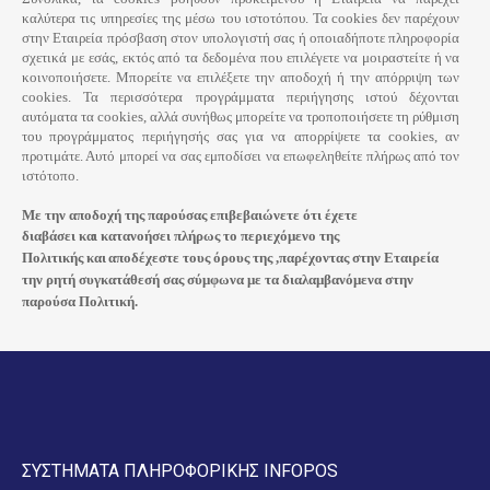
καλύτερα τις υπηρεσίες της μέσω του ιστοτόπου.
Τα
cookies δεν παρέχουν
στην Εταιρεία πρόσβαση στον υπολογιστή σας ή οποιαδήποτε πληροφορία
σχετικά με εσάς, εκτός από τα δεδομένα που επιλέγετε να μοιραστείτε ή να
κοινοποιήσετε. Μπορείτε να επιλέξετε την αποδοχή ή την απόρριψη των
cookies. Τα περισσότερα προγράμματα περιήγησης ιστού δέχονται
αυτόματα τα cookies, αλλά συνήθως μπορείτε να τροποποιήσετε τη ρύθμιση
του προγράμματος περιήγησής σας για να απορρίψετε τα cookies, αν
προτιμάτε. Αυτό μπορεί να σας εμποδίσει να επωφεληθείτε πλήρως από τον
ιστότοπο.
Με την αποδοχή της παρούσας επιβεβαιώνετε ότι έχετε
διαβάσει
και
κατανοήσει πλήρως το
περιεχόμενο της
Πολιτικής
και
αποδέχεστε τους όρους της ,παρέχοντας στην Εταιρεία
την
ρητή συγκατάθεσή σας σύμφωνα με τα διαλαμβανόμενα στην
παρούσα Πολιτική.
ΣΥΣΤΗΜΑΤΑ ΠΛΗΡΟΦΟΡΙΚΗΣ INFOPOS