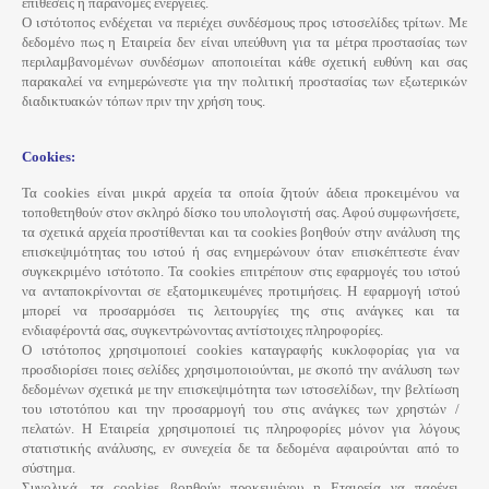
επιθέσεις ή παράνομες ενέργειες.
Ο ιστότοπος ενδέχεται να περιέχει συνδέσμους προς ιστοσελίδες τρίτων. Με
δεδομένο πως η Εταιρεία δεν είναι υπεύθυνη για τα μέτρα προστασίας των
περιλαμβανομένων συνδέσμων αποποιείται κάθε σχετική ευθύνη και σας
παρακαλεί να ενημερώνεστε για την πολιτική προστασίας των εξωτερικών
διαδικτυακών τόπων πριν την χρήση τους.
Cookies:
Τα cookies είναι μικρά αρχεία τα οποία ζητούν άδεια προκειμένου να
τοποθετηθούν στον σκληρό δίσκο του υπολογιστή σας. Αφού συμφωνήσετε,
τα σχετικά αρχεία προστίθενται και τα cookies βοηθούν στην ανάλυση της
επισκεψιμότητας του ιστού ή σας ενημερώνουν όταν επισκέπτεστε έναν
συγκεκριμένο ιστότοπο. Τα cookies επιτρέπουν στις εφαρμογές του ιστού
να ανταποκρίνονται σε εξατομικευμένες προτιμήσεις. Η εφαρμογή ιστού
μπορεί να προσαρμόσει τις λειτουργίες της στις ανάγκες και τα
ενδιαφέροντά σας, συγκεντρώνοντας αντίστοιχες πληροφορίες.
Ο ιστότοπος χρησιμοποιεί cookies καταγραφής κυκλοφορίας για να
προσδιορίσει ποιες σελίδες χρησιμοποιούνται, με σκοπό την ανάλυση των
δεδομένων σχετικά με την επισκεψιμότητα των ιστοσελίδων, την βελτίωση
του ιστοτόπου και την προσαρμογή του στις ανάγκες των χρηστών /
πελατών. Η Εταιρεία χρησιμοποιεί τις πληροφορίες μόνον για λόγους
στατιστικής ανάλυσης, εν συνεχεία δε τα δεδομένα αφαιρούνται από το
σύστημα.
Συνολικά, τα cookies βοηθούν προκειμένου η Εταιρεία να παρέχει