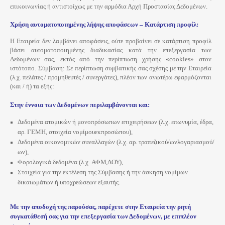
επικοινωνίας ή αντιστοίχως με την αρμόδια Αρχή Προστασίας Δεδομένων.
Χρήση αυτοματοποιημένης λήψης αποφάσεων – Κατάρτιση προφίλ:
Η Εταιρεία δεν λαμβάνει αποφάσεις, ούτε προβαίνει σε κατάρτιση προφίλ
βάσει αυτοματοποιημένης διαδικασίας κατά την επεξεργασία των
Δεδομένων σας, εκτός από την περίπτωση χρήσης «cookies» στον
ιστότοπο. Σύμβαση: Σε περίπτωση συμβατικής σας σχέσης με την Εταιρεία
(λ.χ. πελάτες / προμηθευτές / συνεργάτες), πλέον των ανωτέρω εφαρμόζονται
(και / ή) τα εξής:
Στην έννοια των Δεδομένων περιλαμβάνονται και:
Δεδομένα ατομικών ή μονοπρόσωπων επιχειρήσεων (λ.χ. επωνυμία, έδρα,
αρ. ΓΕΜΗ, στοιχεία νομίμουεκπροσώπου),
Δεδομένα οικονομικών συναλλαγών (λ.χ. αρ. τραπεζικού/ωνλογαριασμού/
ων),
Φορολογικά δεδομένα (λ.χ.
ΑΦΜ,
ΔΟΥ),
Στοιχεία για την εκτέλεση της Σύμβασης ή την άσκηση νομίμων
δικαιωμάτων ή υποχρεώσεων εξαυτής.
Με την αποδοχή της παρούσας, παρέχετε στην Εταιρεία την ρητή
συγκατάθεσή σας για την επεξεργασία των Δεδομένων, με επιπλέον