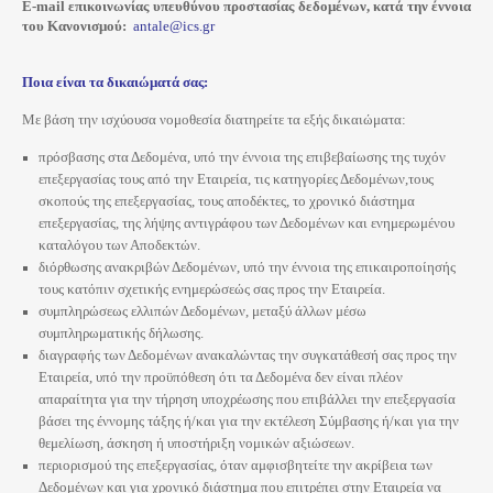
E-mail επικοινωνίας υπευθύνου προστασίας δεδομένων, κατά την έννοια
του Κανονισμού:
antale@ics.gr
Ποια είναι τα δικαιώματά σας:
Με βάση την ισχύουσα νομοθεσία διατηρείτε τα εξής δικαιώματα:
πρόσβασης στα Δεδομένα, υπό την έννοια της επιβεβαίωσης της τυχόν
επεξεργασίας τους από την Εταιρεία, τις κατηγορίες Δεδομένων,τους
σκοπούς της επεξεργασίας, τους
αποδέκτες, το χρονικό διάστημα
επεξεργασίας, της λήψης αντιγράφου των Δεδομένων και ενημερωμένου
καταλόγου των Αποδεκτών.
διόρθωσης ανακριβών Δεδομένων, υπό την έννοια της επικαιροποίησής
τους κατόπιν σχετικής ενημερώσεώς σας προς την Εταιρεία.
συμπληρώσεως ελλιπών Δεδομένων, μεταξύ άλλων μέσω
συμπληρωματικής δήλωσης.
διαγραφής των Δεδομένων ανακαλώντας την συγκατάθεσή σας προς την
Εταιρεία, υπό την προϋπόθεση ότι τα Δεδομένα δεν είναι πλέον
απαραίτητα για την τήρηση υποχρέωσης που επιβάλλει την επεξεργασία
βάσει της έννομης τάξης ή/και για την εκτέλεση Σύμβασης ή/και για την
θεμελίωση, άσκηση ή υποστήριξη νομικών αξιώσεων.
περιορισμού της επεξεργασίας, όταν αμφισβητείτε την ακρίβεια των
Δεδομένων και για χρονικό διάστημα που επιτρέπει στην Εταιρεία να