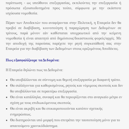
περίπτωση - ως υπεύθυνοι επεξεργασίας, εκτελούντες την επεξεργασία ή
πρόσωπα εξουσιοδοτημένα προς τούτο, σύμφωνα με την εκάστοτε
ισχύουσα νομοθεσία.
Πέραν των Αποδεκτών που αναφέρονται στην Πολιτική, η Εταιρεία δεν θα
προβεί σε διαβίβαση, κοινοποίηση ή παραχώρηση των Δεδομένων σε
τρίτους, παρά μόνον εάν καθίσταται υποχρεωτικό από την κείμενη
νομοθεσία ή είναι απαιτητό από δημόσιους/δικαστικούς φορείς/αρχές. Με
την αποδοχή της παρούσας παρέχετε την ρητή συγκατάθεσή σας στην
Εταιρεία για την διαβίβαση των Δεδομένων στους οριζομένους Αποδέκτες.
Πως εξασφαλίζουμε τα Δεδομένα:
Η Εταιρεία δηλώνει πως τα Δεδομένα:
Θα υποβάλλονται σε σύννομη και θεμιτή επεξεργασία με διαφανή τρόπο.
Θα συλλέγονται για καθορισμένους, ρητούς και νόμιμους σκοπούς και δεν
θα υποβάλλονται σε περαιτέρω επεξεργασία.
Θα είναι κατάλληλα, συναφή και θα περιορίζονται στο αναγκαίο μέτρο εν
σχέση με τους επιδιωκόμενους σκοπούς.
Θα είναι ακριβή και θα επικαιροποιούνται κατόπιν σχετικής
ενημερώσεως.
Θα διατηρούνται υπό μορφή που επιτρέπει την ταυτοποίηση μόνο για το
απαιτούμενο χρονικόδιάστημα.