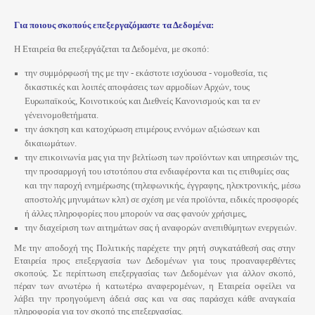
Για ποιους σκοπούς επεξεργαζόμαστε τα Δεδομένα:
Η Εταιρεία θα επεξεργάζεται τα Δεδομένα, με σκοπό:
την συμμόρφωσή της με την - εκάστοτε ισχύουσα - νομοθεσία, τις
δικαστικές και λοιπές αποφάσεις των αρμοδίων Αρχών, τους
Ευρωπαϊκούς, Κοινοτικούς και Διεθνείς Κανονισμούς και τα εν
γένεινομοθετήματα.
την άσκηση και κατοχύρωση επιμέρους εννόμων αξιώσεων και
δικαιωμάτων.
την επικοινωνία μας για την βελτίωση των προϊόντων και υπηρεσιών της,
την προσαρμογή του ιστοτόπου στα ενδιαφέροντα και τις επιθυμίες σας
και την παροχή ενημέρωσης (τηλεφωνικής, έγγραφης, ηλεκτρονικής, μέσω
αποστολής μηνυμάτων κλπ) σε σχέση με νέα προϊόντα, ειδικές προσφορές
ή άλλες πληροφορίες που μπορούν να σας φανούν χρήσιμες,
την διαχείριση των αιτημάτων σας ή αναφορών ανεπιθύμητων ενεργειών.
Με την αποδοχή της Πολιτικής παρέχετε την ρητή συγκατάθεσή σας στην
Εταιρεία προς επεξεργασία των Δεδομένων για τους προαναφερθέντες
σκοπούς. Σε περίπτωση επεξεργασίας των Δεδομένων για άλλον σκοπό,
πέραν των ανωτέρω ή κατωτέρω αναφερομένων, η Εταιρεία οφείλει να
λάβει την προηγούμενη άδειά σας και να σας παράσχει κάθε αναγκαία
πληροφορία για τον σκοπό της επεξεργασίας.