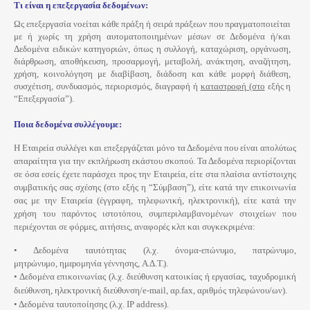
Τι είναι η επεξεργασία δεδομένων:
Ως επεξεργασία νοείται κάθε πράξη ή σειρά πράξεων που πραγματοποιείται
με ή χωρίς τη χρήση αυτοματοποιημένων μέσων σε Δεδομένα ή/και
Δεδομένα ειδικών κατηγοριών, όπως η συλλογή, καταχώριση, οργάνωση,
διάρθρωση, αποθήκευση, προσαρμογή, μεταβολή, ανάκτηση, αναζήτηση,
χρήση, κοινολόγηση με διαβίβαση, διάδοση και κάθε μορφή διάθεση,
συσχέτιση, συνδυασμός, περιορισμός, διαγραφή ή
καταστροφή (στο
εξής η
“Επεξεργασία”).
Ποια δεδομένα συλλέγουμε:
Η Εταιρεία συλλέγει και επεξεργάζεται μόνο τα Δεδομένα που είναι απολύτως
απαραίτητα για την εκπλήρωση εκάστου σκοπού.
Τα
Δεδομένα περιορίζονται
σε όσα εσείς έχετε παράσχει προς την Εταιρεία, είτε στα πλαίσια αντίστοιχης
συμβατικής σας σχέσης (στο εξής η “Σύμβαση”), είτε κατά την επικοινωνία
σας με την Εταιρεία (έγγραφη, τηλεφωνική, ηλεκτρονική), είτε κατά την
χρήση του παρόντος ιστοτόπου, συμπεριλαμβανομένων στοιχείων που
περιέχονται σε φόρμες, αιτήσεις, αναφορές κλπ και συγκεκριμένα:
• Δεδομένα ταυτότητας (λ.χ. όνομα-επώνυμο, πατρώνυμο,
μητρώνυμο,
ημερομηνία
γέννησης,
Α.Δ.Τ.).
• Δεδομένα επικοινωνίας (λ.χ. διεύθυνση κατοικίας ή εργασίας, ταχυδρομική
διεύθυνση, ηλεκτρονική διεύθυνση/e-mail, αρ.fax, αριθμός τηλεφώνου/ων).
• Δεδομένα ταυτοποίησης (λ.χ. IP address).