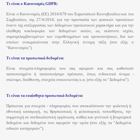
Τι είναι ο Κανονισμός GDPR:
Είναι ο Κανονισμός (ΕΕ) 2016/679 του Ευρωπαϊκού Κοινοβουλίου και του
Συμβουλίου, της 27/4/2016, για την προστασία των φυσικών προσώπων
έναντι της επεξεργασίας των δεδομένων προσωπικού χαρακτήρα και για την
ελεύθερη κυκλοφορία των δεδομένων αυτών, ως εκάστοτε ισχύει,
συμπεριλαμβανομένων των νομοθετημάτων και τροποποιήσεων, δια των
οποίων ενσωματώνεται στην Ελληνική έννομη τάξη (στο εξής ο
“Κανονισμός”).
Τι είναι τα προσωπικά δεδομένα:
Είναι στοιχεία-πληροφορίες που σας αφορούν και σας καθιστούν
ταυτοποιημένο ή ταυτοποιήσιμο πρόσωπο, όπως ενδεικτικά όνομα -
επώνυμο, διεύθυνση, στοιχεία επικοινωνίας κ.α. (στο εξής τα “Δεδομένα”).
Τι είναι τα ευαίσθητα προσωπικά δεδομένα:
Πρόκειται για στοιχεία - πληροφορίες που αποκαλύπτουν την φυλετική ή
εθνοτική καταγωγή, τις θρησκευτικές ή φιλοσοφικές πεποιθήσεις, την
συμμετοχή σε συνδικαλιστική οργάνωση, καθώς και γενετικά ή βιομετρικά
δεδομένα και δεδομένα που αφορούν την υγεία (στο εξής τα “Δεδομένα
ειδικών κατηγοριών”).