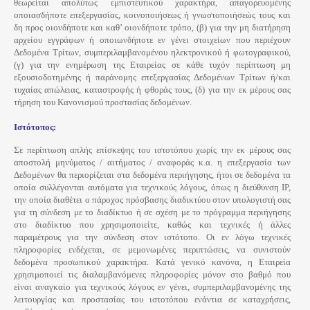
θεωρείται απολύτως εμπιστευτικού χαρακτήρα, απαγορευομένης
οποιασδήποτε επεξεργασίας, κοινοποιήσεως ή γνωστοποιήσεώς τους και
δη προς οιονδήποτε και καθ’ οιονδήποτε τρόπο, (β) για την μη διατήρηση
αρχείου εγγράφων ή οποιωνδήποτε εν γένει στοιχείων που περιέχουν
Δεδομένα Τρίτων, συμπεριλαμβανομένου ηλεκτρονικού ή φωτογραφικού,
(γ) για την ενημέρωση της Εταιρείας σε κάθε τυχόν περίπτωση μη
εξουσιοδοτημένης ή παράνομης επεξεργασίας Δεδομένων Τρίτων ή/και
τυχαίας απώλειας, καταστροφής ή φθοράς τους, (δ) για την εκ μέρους σας
τήρηση του Κανονισμού προστασίας δεδομένων.
Ιστότοπος:
Σε περίπτωση απλής επίσκεψης του ιστοτόπου χωρίς την εκ μέρους σας
αποστολή μηνύματος / αιτήματος / αναφοράς κ.α. η επεξεργασία των
Δεδομένων θα περιορίζεται στα δεδομένα περιήγησης, ήτοι σε δεδομένα τα
οποία συλλέγονται αυτόματα για τεχνικούς λόγους, όπως η διεύθυνση IP,
την οποία διαθέτει ο πάροχος πρόσβασης διαδικτύου στον υπολογιστή σας
για τη σύνδεση με το διαδίκτυο ή σε σχέση με το πρόγραμμα περιήγησης
στο διαδίκτυο που χρησιμοποιείτε, καθώς και τεχνικές ή άλλες
παραμέτρους για την σύνδεση στον ιστότοπο. Οι εν λόγω τεχνικές
πληροφορίες ενδέχεται, σε μεμονωμένες περιπτώσεις, να συνιστούν
δεδομένα προσωπικού χαρακτήρα. Κατά γενικό κανόνα, η Εταιρεία
χρησιμοποιεί τις διαλαμβανόμενες πληροφορίες μόνον στο βαθμό που
είναι αναγκαίο για τεχνικούς λόγους εν γένει, συμπεριλαμβανομένης της
λειτουργίας και προστασίας του ιστοτόπου ενάντια σε καταχρήσεις,