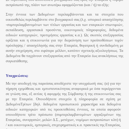
εκπρόσωπό της, πλέον των ανωτέρω εφαρμόζονται (και / ή) τα εξής:
Στην έννοια των Δεδομένων περιλαμβάνονται και τα στοιχεία που
οικειοθελώς περιλαμβάνετε στο βιογραφικό σας (λ.χ. ιστορικό απασχόλησης
-συμπεριλαμβανομένων των τίτλων εργασίας και των εταιρικών επωνυμιών,
εκπαίδευση, εργασιακά προσόντα, οικονομικές πληροφορίες, δεδομένα
ειδικών κατηγοριών, προτιμήσεις εργασίας κ.α.). Ως σκοπός επεξεργασίας
ορίζεται και η επικοινωνία για την διερεύνηση των προϋποθέσεων τυχόν
πρόσληψης / απασχόλησής σας στην Εταιρεία, θυγατρική ή συνδεδεμένη με
αυτήν επιχείρηση, στο ευρύτερο μέλλον, κατόπιν σχετικής αξιολογήσεως. Τα
Δεδομένα θα τυγχάνουν επεξεργασίας από την Εταιρεία έως ανακλήσεως της
συγκατάθεσης.
Υποχρεώσεις:
Με την αποδοχή της παρούσας αποδέχεστε την υποχρέωσή σας: (α) για την
τήρηση εχεμύθειας και εμπιστευτικότητας αναφορικά με όσα περιέρχονται
σε γνώση σας, εξ αιτίας ή αφορμής της Σύμβασης ή της επικοινωνίας σας
με την Εταιρεία. Οποιοδήποτε στοιχείο ή πληροφορία σε σχέση με
ΔεδομέναΤρίτων [δηλ. δεδομένα προσωπικού χαρακτήρα και δεδομένα
ειδικών κατηγοριών υπό τις προεκτεθείσες έννοιες, τα οποία αφορούν
οποιοδήποτε τρίτο πρόσωπο (συμπεριλαμβανομένων εργαζομένων της
Εταιρείας, συνεργατών, μελών Δ.Σ., μετόχων, νομίμων εκπροσώπων κλπ) ή
/ και οικονομικές, εμπορικές, επιχειρηματικές κ.α. πρακτικές της Εταιρείας,