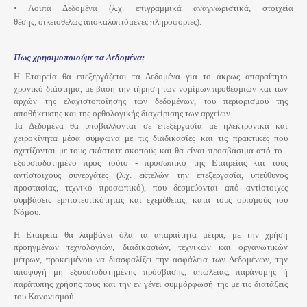
• Λοιπά Δεδομένα (λ.χ. επιγραμμικά αναγνωριστικά, στοιχεία
θέσης,
οικειοθελώς
αποκαλυπτόμενες πληροφορίες).
Πως χρησιμοποιούμε τα Δεδομένα:
Η Εταιρεία θα επεξεργάζεται τα Δεδομένα για το άκρως απαραίτητο
χρονικό διάστημα, με βάση την τήρηση των νομίμων προθεσμιών και των
αρχών της ελαχιστοποίησης των δεδομένων, του περιορισμού της
αποθήκευσης και της ορθολογικής διαχείρισης των αρχείων.
Τα
Δεδομένα θα υποβάλλονται σε επεξεργασία με ηλεκτρονικά και
χειροκίνητα μέσα σύμφωνα με τις διαδικασίες και τις πρακτικές που
σχετίζονται με τους εκάστοτε σκοπούς και θα είναι προσβάσιμα από το -
εξουσιοδοτημένο προς τούτο - προσωπικό της Εταιρείας και τους
αντίστοιχους συνεργάτες (λ.χ. εκτελών την επεξεργασία, υπεύθυνος
προστασίας, τεχνικό προσωπικό), που δεσμεύονται από αντίστοιχες
συμβάσεις εμπιστευτικότητας και εχεμύθειας, κατά τους ορισμούς του
Νόμου.
Η Εταιρεία θα λαμβάνει όλα τα απαραίτητα μέτρα, με την χρήση
προηγμένων τεχνολογιών, διαδικασιών, τεχνικών και οργανωτικών
μέτρων, προκειμένου να διασφαλίζει την ασφάλεια των Δεδομένων, την
αποφυγή μη εξουσιοδοτημένης πρόσβασης, απώλειας, παράνομης ή
παράτυπης χρήσης τους και την εν γένει συμμόρφωσή της με τις διατάξεις
του Κανονισμού.