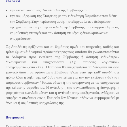
σκοπούς:
την επικοινωνία μας στα πλαίσια της Σύμβασηςκαι
την συμμόρφωση της Εταιρείας με την ειδικότερη Νομοθεσία που διέπει
την Σύμβαση. Στην περίπτωση αυτή, η επεξεργασία των Δεδομένων
πραγματοποιείται για την εκτέλεση της Σύμβασης, την εναρμόνιση με τις
νομοθετικές επιταγές και την άσκηση επιμέρους δικαιωμάτων και
υποχρεώσεων.
Ως Αποδέκτες ορίζονται και οι δημόσιες αρχές και υπηρεσίες, καθώς και
τρίτοι (φυσικά ή νομικά πρόσωπα) προς τους οποίους θα γνωστοποιούνται
τα Δεδομένα προς εκτέλεση της Σύμβασης ή άσκηση ειδικότερων
δικαιωμάτων και υποχρεώσεων (λ.χ. εταιρείες λογιστικών
προγραμμάτων,crm κλπ). Η Εταιρεία θα επεξεργάζεται τα Δεδομένα επί όσο
χρονικό διάστημα υφίσταται η Σύμβαση ή/και μετά την καθ’ οιονδήποτε
τρόπο λύση ή λήξη της, εφ’ όσον απαιτείται για την την εκτέλεση / άσκηση
επιμέρους συμβάσεων / δικαιωμάτων ή την εναρμόνιση με τις υποχρεώσεις
της κείμενης νομοθεσίας. Η ανάκληση της συγκατάθεσης, η διαγραφή, η
φορητότητα των Δεδομένων και η αντίταξη στην επεξεργασία, ενδέχεται να
επιφέρουν συνέπειες εάν η Εταιρεία δεν δύναται πλέον να συμμορφωθεί με
έννομες ή συμβατικές υποχρεώσεις της.
Βιογραφικό:
Σε περίπτωση που αποστείλετε βιογραφικό σας προς την Εταιρεία ή νόμιμο