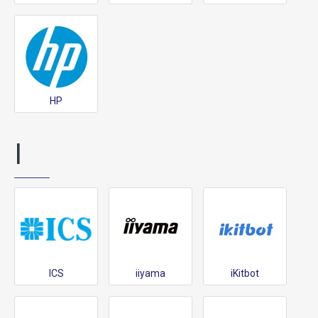
HP
I
ICS
iiyama
iKitbot