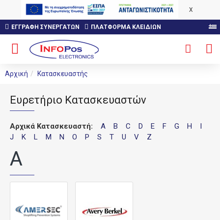
X
ΕΓΓΡΑΦΉ ΣΥΝΕΡΓΑΤΏΝ
ΠΛΑΤΦΟΡΜΑ ΚΛΕΙΔΙΩΝ
Αρχική
Κατασκευαστής
Ευρετήριο Κατασκευαστών
Αρχικά Κατασκευαστή:
A
B
C
D
E
F
G
H
I
J
K
L
M
N
O
P
S
T
U
V
Z
A