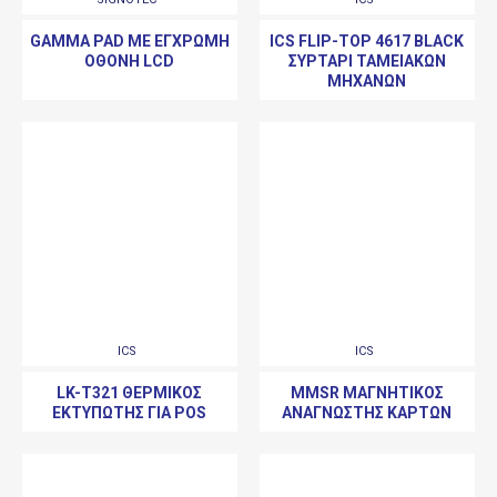
GAMMA PAD ΜΕ ΈΓΧΡΩΜΗ
ICS FLIP-TOP 4617 BLACK
ΟΘΌΝΗ LCD
ΣΥΡΤΆΡΙ ΤΑΜΕΙΑΚΏΝ
ΜΗΧΑΝΏΝ
ICS
ICS
LK-T321 ΘΕΡΜΙΚΌΣ
MMSR ΜΑΓΝΗΤΙΚΌΣ
ΕΚΤΥΠΩΤΉΣ ΓΙΑ POS
ΑΝΑΓΝΏΣΤΗΣ ΚΑΡΤΏΝ