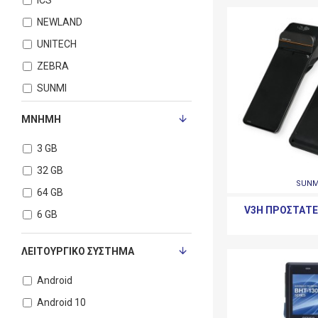
NEWLAND
UNITECH
ZEBRA
SUNMI
ΜΝΉΜΗ
3 GB
32 GB
SUNM
64 GB
V3H ΠΡΟΣΤΑΤΕ
6 GB
ΛΕΙΤΟΥΡΓΙΚΌ ΣΎΣΤΗΜΑ
Android
Android 10