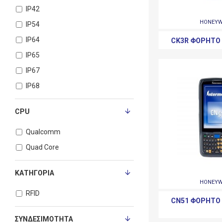
IP42
Windows CE
HONEYW
IP54
Windows CE 5 Pro
IP64
CK3R ΦΟΡΗΤΌ
Windows CE 6
IP65
Windows CE 7
IP67
Windows Embedded CE
IP68
Windows Mobile 6.5
CPU
Qualcomm
Quad Core
ΚΑΤΗΓΟΡΊΑ
HONEYW
RFID
CN51 ΦΟΡΗΤΌ
ΣΥΝΔΕΣΙΜΌΤΗΤΑ