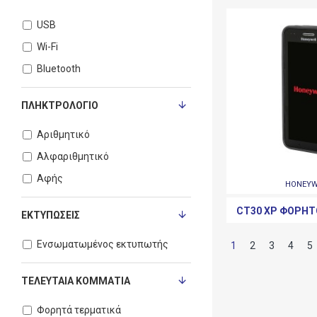
USB
Wi-Fi
Bluetooth
ΠΛΗΚΤΡΟΛΌΓΙΟ
Αριθμητικό
Αλφαριθμητικό
Αφής
HONEYW
CT30 XP ΦΟΡΗΤ
ΕΚΤΥΠΏΣΕΙΣ
Ενσωματωμένος εκτυπωτής
1
2
3
4
5
ΤΕΛΕΥΤΑΊΑ ΚΟΜΜΆΤΙΑ
Φορητά τερματικά