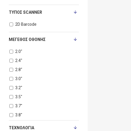
ΤΎΠΟΣ SCANNER
2D Barcode
ΜΈΓΕΘΟΣ ΟΘΌΝΗΣ
2.0"
2.4"
2.8"
3.0"
3.2"
3.5"
3.7"
3.8"
4.0''
ΤΕΧΝΟΛΟΓΊΑ