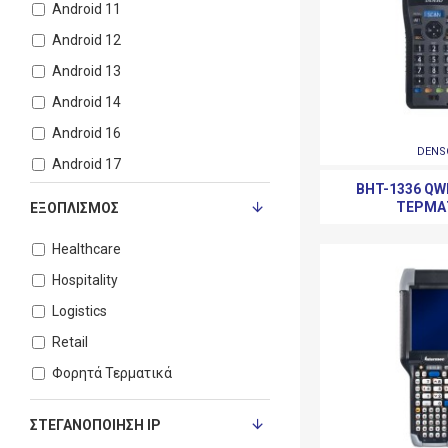
Android 11
Android 12
Android 13
Android 14
Android 16
DENS
Android 17
BHT-1336 Q
Android 18
ΤΕΡΜΑ
ΕΞΟΠΛΙΣΜΌΣ
Android 4.0.4
Healthcare
Android 4.1
Hospitality
Android 5.1
Logistics
Android 6
Retail
Android 7.1
Φορητά Τερματικά
Android 8.1
Android 9
ΣΤΕΓΑΝΟΠΟΊΗΣΗ ΙΡ
Windows 10 IOT