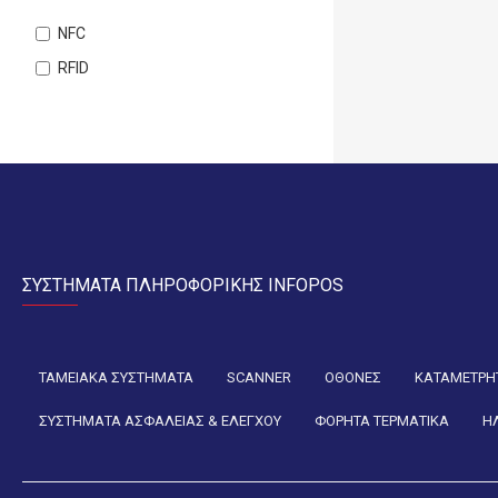
4.2"
NFC
4.3"
RFID
4.7"
5.0''
5.45''
5.5''
5.7''
5.9''
6.0"
ΣΥΣΤΗΜΑΤΑ ΠΛΗΡΟΦΟΡΙΚΗΣ INFOPOS
6.7''
6.75''
ΤΑΜΕΙΑΚΑ ΣΥΣΤΗΜΑΤΑ
SCANNER
ΟΘΟΝΕΣ
ΚΑΤΑΜΕΤΡΗΤ
8.0''
ΣΥΣΤΗΜΑΤΑ ΑΣΦΑΛΕΙΑΣ & ΕΛΕΓΧΟΥ
ΦΟΡΗΤΑ ΤΕΡΜΑΤΙΚΑ
Η