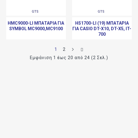
GTS
GTS
HMC9000-LI ΜΠΑΤΑΡΊΑ ΓΙΑ
HS1700-LI (19) ΜΠΑΤΑΡΊΑ
SYMBOL MC9000,MC9100
ΓΙΑ CASIO DT-X10, DT-X5, IT-
700
1
2
Εμφάνιση 1 έως 20 από 24 (2 Σελ.)